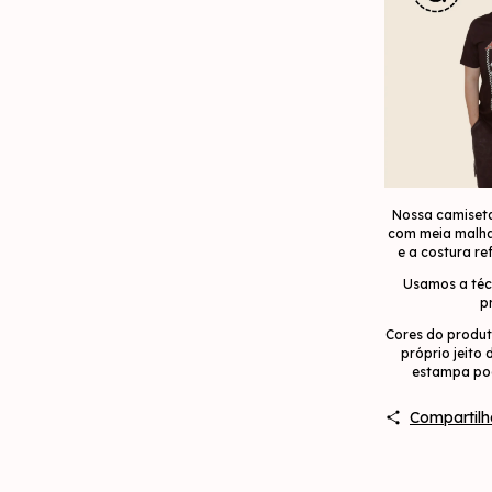
Nossa camiseta
com meia malha 
e a costura r
Usamos a técn
p
Cores do produt
próprio jeito
estampa pod
Compartilh