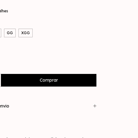
alhes
GG
XGG
nvio