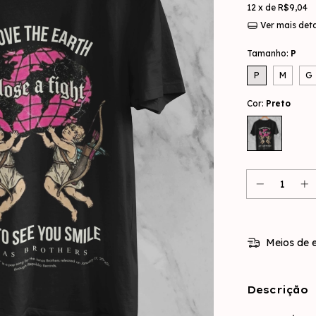
12
x de
R$9,04
Ver mais det
Tamanho:
P
P
M
G
Cor:
Preto
Meios de e
Descrição