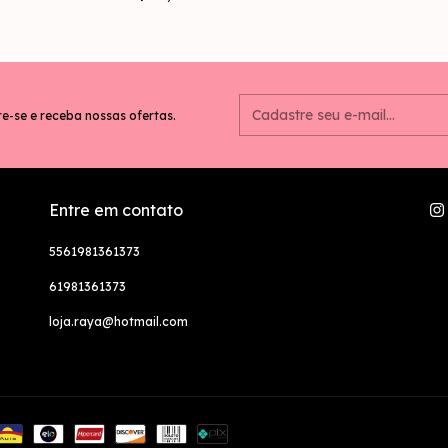
e-se e receba nossas ofertas.
Entre em contato
5561981361373
61981361373
loja.raya@hotmail.com