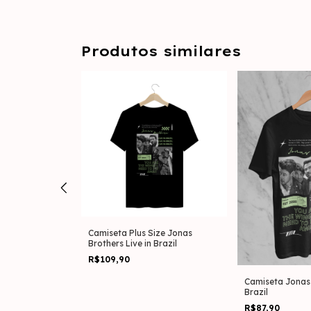
Produtos similares
ize Jonas
Camiseta Plus Size Jonas
 Up
Brothers Live in Brazil
R$109,90
Camiseta Jonas 
Brazil
R$87,90