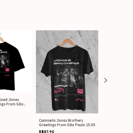
ized Jonas
Camiseta Plus 
ings From São
Brothers Waffl
R$109,90
Camiseta Jonas Brothers
Greetings From São Paulo 13.05
R$87,90