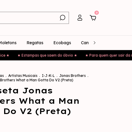
0
Moletons
Regatas
Ecobags
Canecas
Bonés
 Estampas que saem do óbvio ★
★ Para quem quer sair da mesmice ★
as
.
Artistas Musicais
.
I-J-K-L
.
Jonas Brothers
.
Brothers What a Man Gotta Do V2 (Preta)
seta Jonas
ers What a Man
 Do V2 (Preta)