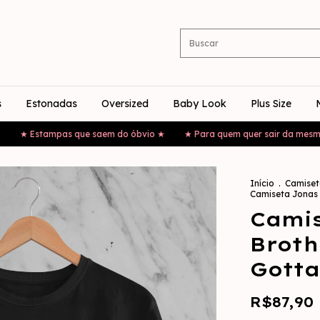
s
Estonadas
Oversized
Baby Look
Plus Size
ampas que saem do óbvio ★
★ Para quem quer sair da mesmice ★
★
Início
.
Camiset
Camiseta Jonas 
Cami
Broth
Gotta
R$87,90