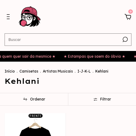
0
m quer sair da mesmice ★
★ Estampas que saem do óbvio ★
★ Para
Início
.
Camisetas
.
Artistas Musicais
.
I-J-K-L
.
Kehlani
Kehlani
Ordenar
Filtrar