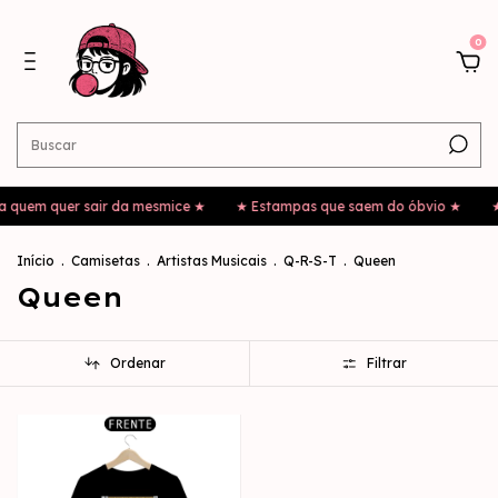
0
 quem quer sair da mesmice ★
★ Estampas que saem do óbvio ★
★
Início
.
Camisetas
.
Artistas Musicais
.
Q-R-S-T
.
Queen
Queen
Ordenar
Filtrar