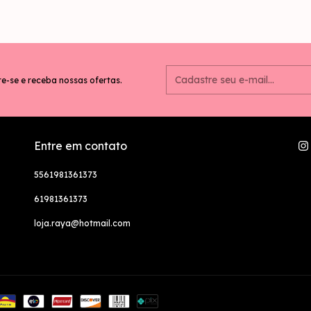
e-se e receba nossas ofertas.
Entre em contato
5561981361373
61981361373
loja.raya@hotmail.com