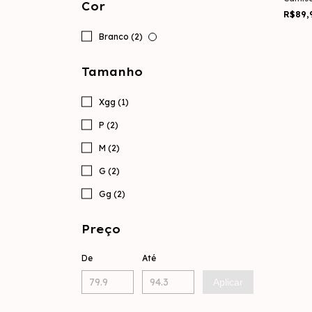
Cor
R$89,
Branco (2)
Tamanho
Xgg (1)
P (2)
M (2)
G (2)
Gg (2)
Preço
De
Até
Aplicar