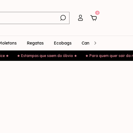
0
Moletons
Regatas
Ecobags
Canecas
Bonés
★ Estampas que saem do óbvio ★
★ Para quem quer sair da mesmic