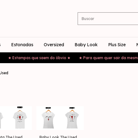
s
Estonadas
Oversized
Baby Look
Plus Size
Estampas que saem do óbvio ★
★ Para quem quer sair da mesmice ★
Used
ta The Used
Baby Look The Used