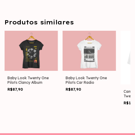
Produtos similares
Baby Look Twenty One
Baby Look Twenty One
Pilots Clancy Album
Pilots Car Radio
R$87,90
R$87,90
Camis
Twenty
Radio
R$13