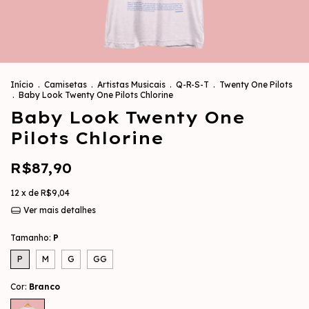
Início
.
Camisetas
.
Artistas Musicais
.
Q-R-S-T
.
Twenty One Pilots
.
Baby Look Twenty One Pilots Chlorine
Baby Look Twenty One
Pilots Chlorine
R$87,90
12
x de
R$9,04
Ver mais detalhes
Tamanho:
P
P
M
G
GG
Cor:
Branco