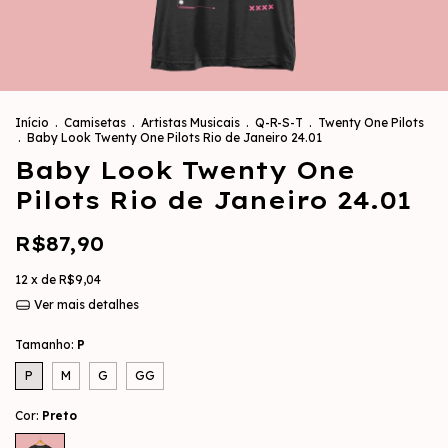
Início
.
Camisetas
.
Artistas Musicais
.
Q-R-S-T
.
Twenty One Pilots
.
Baby Look Twenty One Pilots Rio de Janeiro 24.01
Baby Look Twenty One
Pilots Rio de Janeiro 24.01
R$87,90
12
x de
R$9,04
Ver mais detalhes
Tamanho:
P
P
M
G
GG
Cor:
Preto