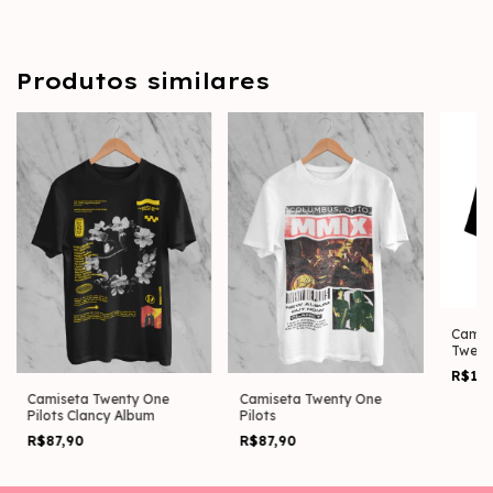
Produtos similares
Camis
Twenty
Tour
R$13
Camiseta Twenty One
Camiseta Twenty One
Pilots Clancy Album
Pilots
R$87,90
R$87,90