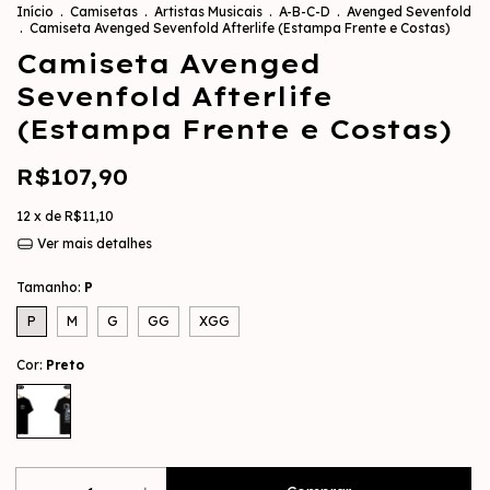
Início
.
Camisetas
.
Artistas Musicais
.
A-B-C-D
.
Avenged Sevenfold
.
Camiseta Avenged Sevenfold Afterlife (Estampa Frente e Costas)
Camiseta Avenged
Sevenfold Afterlife
(Estampa Frente e Costas)
R$107,90
12
x de
R$11,10
Ver mais detalhes
Tamanho:
P
P
M
G
GG
XGG
Cor:
Preto