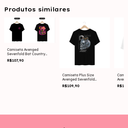
Produtos similares
Camiseta Avenged
Sevenfold Bat Country
(Estampa Frente e
R$107,90
Costas)
Camiseta Plus Size
Camis
Avenged Sevenfold
Aveng
Afterlife (Estampa nas
Count
R$109,90
R$13
Costas)