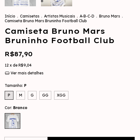
Início
.
Camisetas
.
Artistas Musicais
.
A-B-C-D
.
Bruno Mars
.
Camiseta Bruno Mars Bruninho Football Club
Camiseta Bruno Mars
Bruninho Football Club
R$87,90
12
x de
R$9,04
Ver mais detalhes
Tamanho:
P
P
M
G
GG
XGG
Cor:
Branco