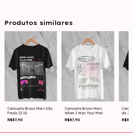
Produtos similares
Camiseta Bruno Mars São
Camiseta Bruno Mars
Camis
Paulo 13.10
When I Was Your Man
de Jan
R$87,90
R$87,90
R$87