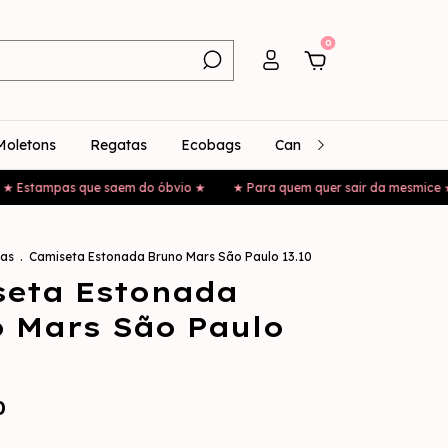
0
Moletons
Regatas
Ecobags
Canecas
Bonés
ampas que saem do óbvio ★
★ Para quem quer sair da mesmice ★
★
as
.
Camiseta Estonada Bruno Mars São Paulo 13.10
seta Estonada
 Mars São Paulo
0