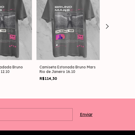
nadada Bruno
Camiseta Estonada Bruno Mars
Camiseta Esto
 12.10
Rio de Janeiro 16.10
São Paulo 04.1
R$114,30
R$114,30