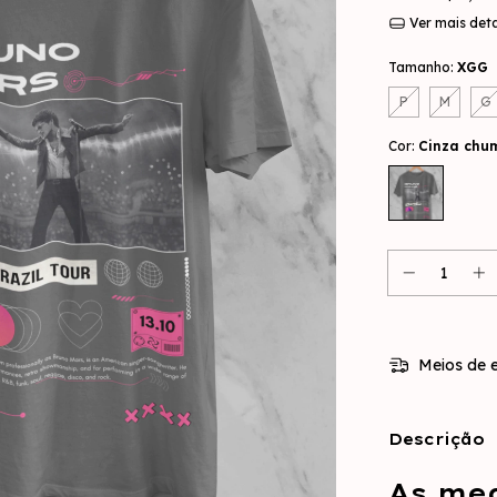
Ver mais det
Tamanho:
XGG
P
M
G
Cor:
Cinza chu
Meios de e
Descrição
As me