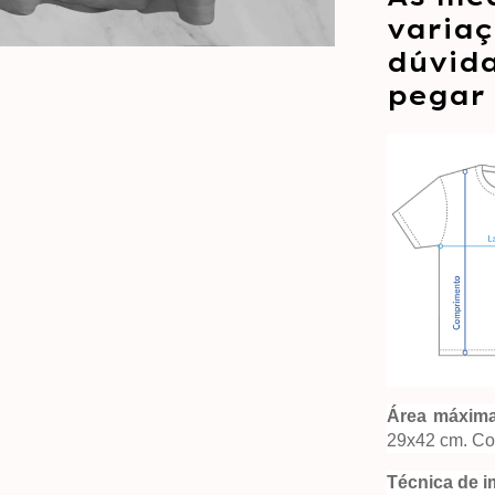
variaç
dúvid
pegar
Área máxima
29x42 cm. Con
Técnica de 