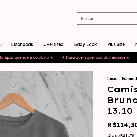
s
Estonadas
Oversized
Baby Look
Plus Size
 que saem do óbvio ★
★ Para quem quer sair da mesmice ★
★ Est
Início
.
Estonad
Cami
Bruno
13.10
R$114,3
12
x de
R$11,76