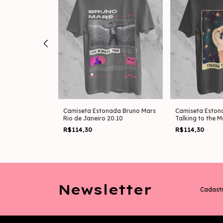
ada Bruno Mars
Camiseta Estonada Bruno Mars
Camiseta Eston
9.10
Rio de Janeiro 20.10
Talking to the 
R$114,30
R$114,30
Newsletter
Cadastr