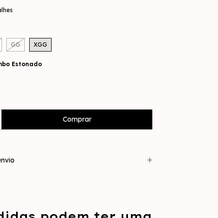
alhes
GG
XGG
mbo Estonado
nvio
didas podem ter uma