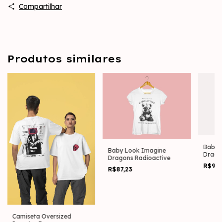
Compartilhar
Produtos similares
Baby 
Baby Look Imagine
Drago
Dragons Radioactive
(Esta
R$99
Costa
R$87,23
Camiseta Oversized