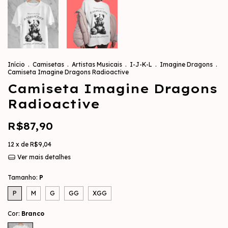
Início
.
Camisetas
.
Artistas Musicais
.
I-J-K-L
.
Imagine Dragons
.
Camiseta Imagine Dragons Radioactive
Camiseta Imagine Dragons
Radioactive
R$87,90
12
x de
R$9,04
Ver mais detalhes
Tamanho:
P
P
M
G
GG
XGG
Cor:
Branco