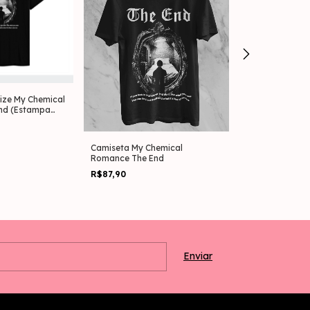
ize My Chemical
Camiseta Over
nd (Estampa
Chemical Roma
(Estampa nas C
R$139,90
Camiseta My Chemical
Romance The End
R$87,90