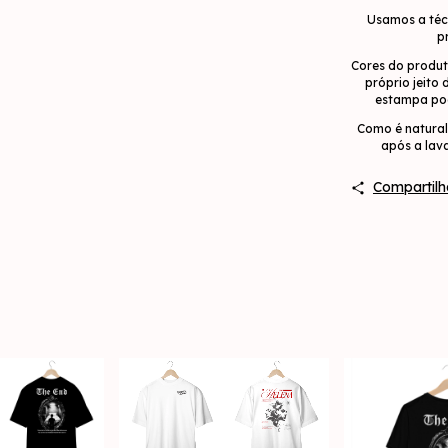
Usamos a técn
p
Cores do produt
próprio jeito
estampa pod
Como é natural
após a lav
Compartilh