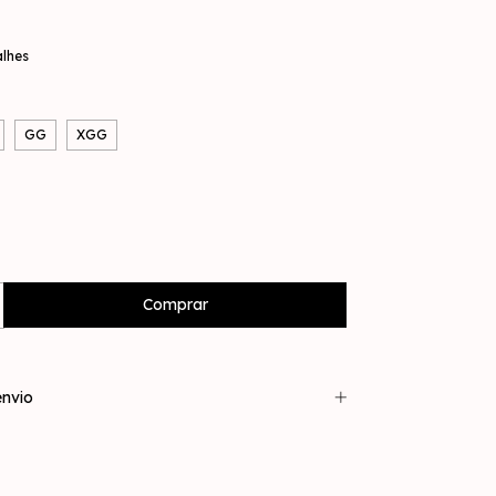
alhes
GG
XGG
nvio