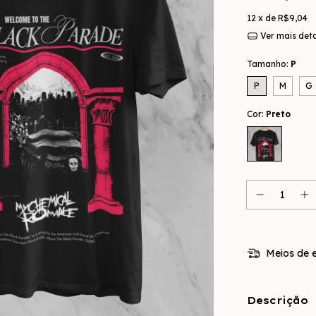
12
x de
R$9,04
Ver mais det
Tamanho:
P
P
M
G
Cor:
Preto
Meios de e
Descrição