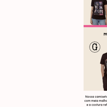
Nossa camiseta
com meia malha 
e a costura r