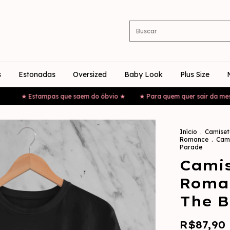
s
Estonadas
Oversized
Baby Look
Plus Size
ampas que saem do óbvio ★
★ Para quem quer sair da mesmice ★
Início
.
Camiset
Romance
.
Cami
Parade
Cami
Roma
The B
R$87,90