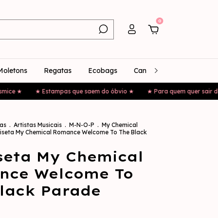
0
Moletons
Regatas
Ecobags
Canecas
Bonés
★ Estampas que saem do óbvio ★
★ Para quem quer sair da mesmice 
as
.
Artistas Musicais
.
M-N-O-P
.
My Chemical
seta My Chemical Romance Welcome To The Black
seta My Chemical
nce Welcome To
lack Parade