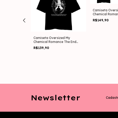
ize My Chemical
Camiseta Overs
d (Estampa
Chemical Roman
)
(Estampa Frente
R$149,90
Camiseta Oversized My
Chemical Romance The End
(Estampa nas Costas)
R$139,90
Newsletter
Cadastr