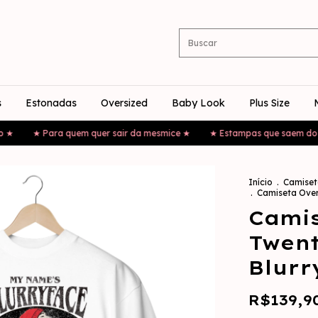
s
Estonadas
Oversized
Baby Look
Plus Size
★ Para quem quer sair da mesmice ★
★ Estampas que saem do óbvio
Início
.
Camiset
.
Camiseta Over
Camis
Twent
Blurr
R$139,9