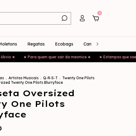
0
Moletons
Regatas
Ecobags
Canecas
Bonés
 ★
★ Para quem quer sair da mesmice ★
★ Estampas que saem do 
as
.
Artistas Musicais
.
Q-R-S-T
.
Twenty One Pilots
sized Twenty One Pilots Blurryface
eta Oversized
y One Pilots
yface
0