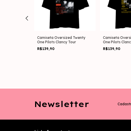
y One Pilots
Camiseta Oversized Twenty
Camiseta Overs
One Pilots Clancy Tour
One Pilots Clan
R$139,90
R$139,90
Newsletter
Cadastr