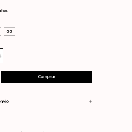
alhes
GG
nvio