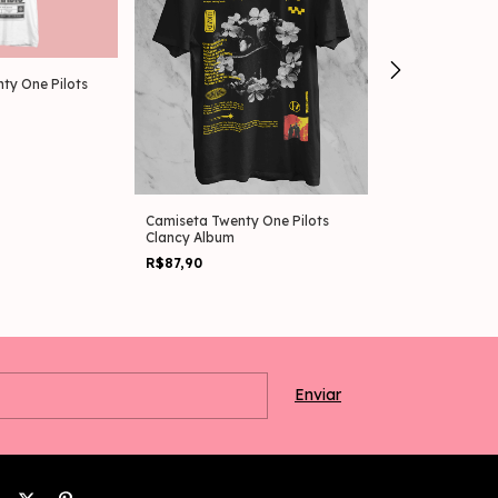
ty One Pilots
Camiseta Plus 
Pilots Clancy A
R$109,90
Camiseta Twenty One Pilots
Clancy Album
R$87,90