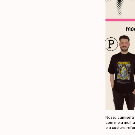
Nossa camiseta 
com meia malha 
e a costura ref