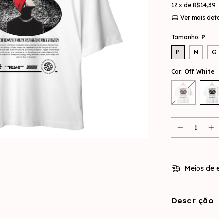
12
x de
R$14,39
Ver mais det
Tamanho:
P
P
M
G
Cor:
Off White
Meios de e
Descrição