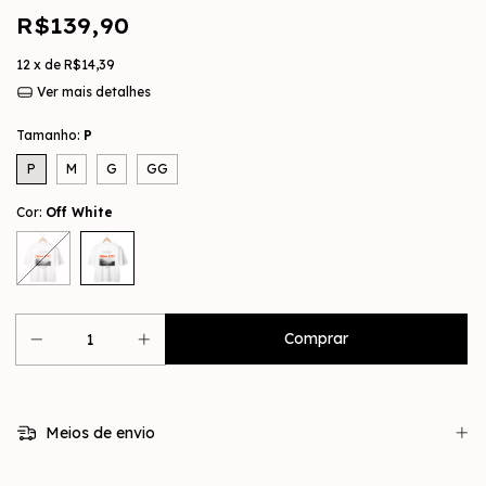
R$139,90
12
x de
R$14,39
Ver mais detalhes
Tamanho:
P
P
M
G
GG
Cor:
Off White
Meios de envio