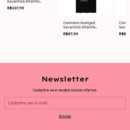
Sevenfold Afterlife
(Estampa Frente e
R$107,90
Costas)
Camiseta Avenged
Camis
Sevenfold Afterlife
Seven
(Estampa nas Costas)
(Esta
R$87,90
R$87
Newsletter
Cadastre-se e receba nossas ofertas.