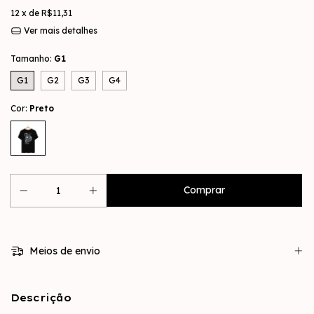
12
x de
R$11,31
Ver mais detalhes
Tamanho:
G1
G1
G2
G3
G4
Cor:
Preto
Meios de envio
Descrição