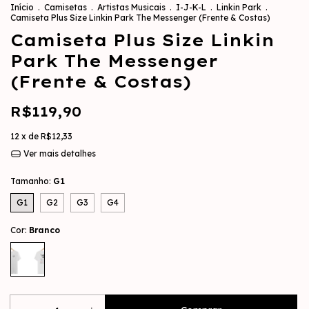
Início
.
Camisetas
.
Artistas Musicais
.
I-J-K-L
.
Linkin Park
.
Camiseta Plus Size Linkin Park The Messenger (Frente & Costas)
Camiseta Plus Size Linkin
Park The Messenger
(Frente & Costas)
R$119,90
12
x de
R$12,33
Ver mais detalhes
Tamanho:
G1
G1
G2
G3
G4
Cor:
Branco