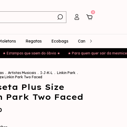
0
Moletons
Regatas
Ecobags
Canecas
Bonés
stampas que saem do óbvio ★
★ Para quem quer sair da mesmice ★
as
.
Artistas Musicais
.
I-J-K-L
.
Linkin Park
.
ize Linkin Park Two Faced
eta Plus Size
n Park Two Faced
0