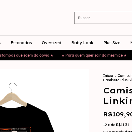
s
Estonadas
Oversized
Baby Look
Plus Size
pas que saem do óbvio ★
★ Para quem quer sair da mesmice ★
★ E
Início
.
Camiset
Camiseta Plus S
Camis
Linki
R$109,9
12
x de
R$11,31