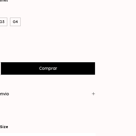
alhes
G3
G4
nvio
Size