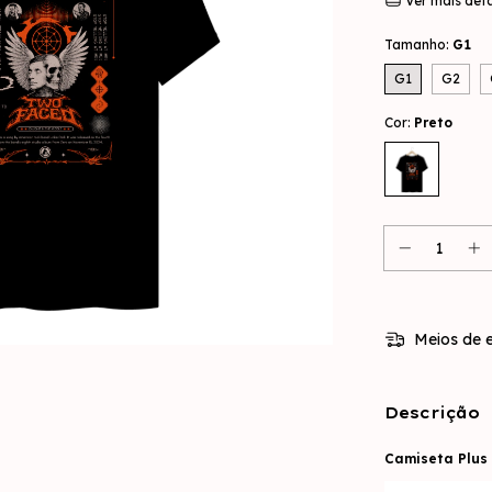
Ver mais det
Tamanho:
G1
G1
G2
Cor:
Preto
Meios de e
Descrição
Camiseta Plus 