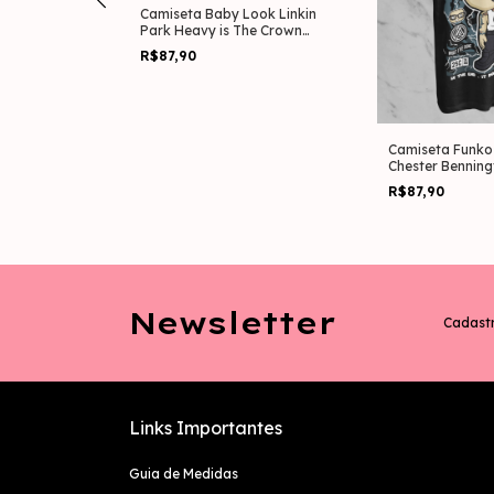
Camiseta Baby Look Linkin
Park Heavy is The Crown
(Preta)
R$87,90
zed Linkin Park
achine
Camiseta Funko 
Chester Benning
R$87,90
Newsletter
Cadastr
Links Importantes
Guia de Medidas