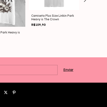
Camiseta Baby 
Park The Empti
R$87,90
Camiseta Plus Size Linkin Park
Heavy is The Crown
R$109,90
 Park Heavy is