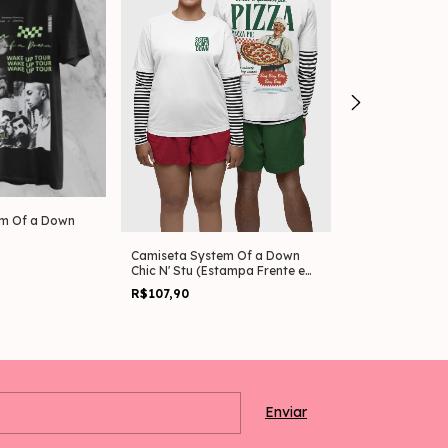
em Of a Down
Camiseta Syst
Aerials
Camiseta System Of a Down
R$87,90
Chic N' Stu (Estampa Frente e
Costas)
R$107,90