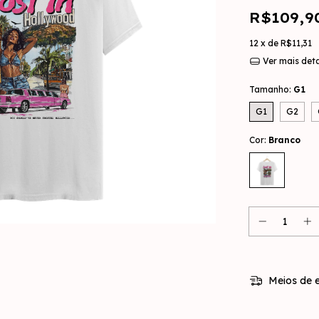
R$109,9
12
x de
R$11,31
Ver mais det
Tamanho:
G1
G1
G2
Cor:
Branco
Meios de e