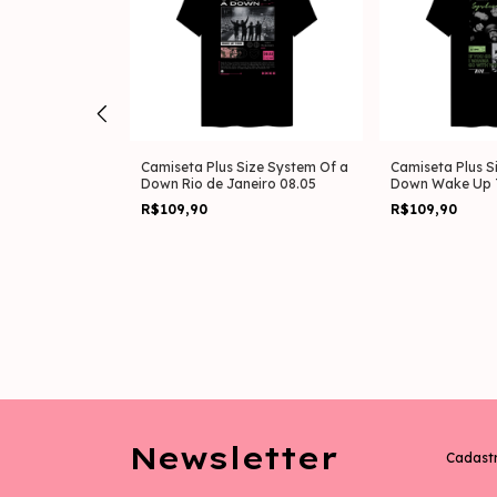
ized System Of
Camiseta Plus Size System Of a
Camiseta Plus S
aneiro 08.05
Down Rio de Janeiro 08.05
Down Wake Up 
R$109,90
R$109,90
Newsletter
Cadastr