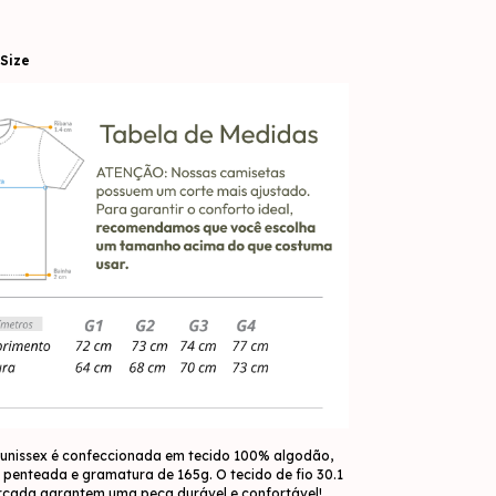
Size
unissex é confeccionada em tecido 100% algodão,
penteada e gramatura de 165g. O tecido de fio 30.1
orçada garantem uma peça durável e confortável!