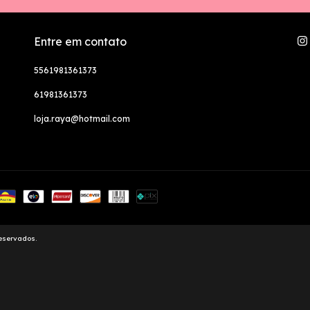
Entre em contato
5561981361373
61981361373
loja.raya@hotmail.com
reservados.