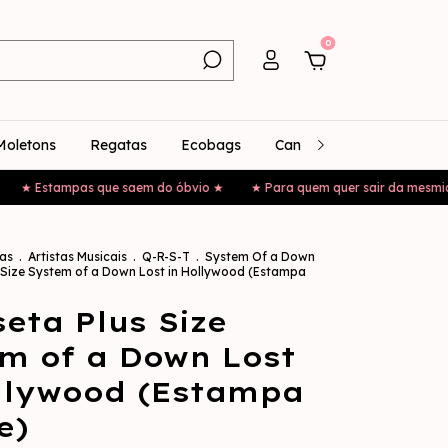
0
Moletons
Regatas
Ecobags
Canecas
Bonés
 Estampas que saem do óbvio ★
★ Para quem quer sair da mesmice ★
as
.
Artistas Musicais
.
Q-R-S-T
.
System Of a Down
 Size System of a Down Lost in Hollywood (Estampa
eta Plus Size
m of a Down Lost
llywood (Estampa
e)