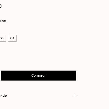
0
alhes
G3
G4
nvio