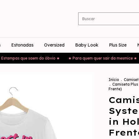
s
Estonadas
Oversized
Baby Look
Plus Size
mpas que saem do óbvio ★
★ Para quem quer sair da mesmice ★
★
Início
.
Camiset
.
Camiseta Plus
Frente)
Camis
Syste
in Ho
Frent