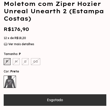
Moletom com Zíper Hozier
Unreal Unearth 2 (Estampa
Costas)
R$176,90
12
x de
R$18,20
Ver mais detalhes
Tamanho:
P
P
M
G
GG
Cor:
Preto