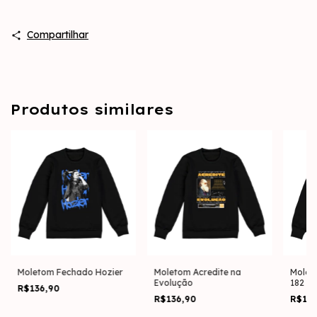
Compartilhar
Produtos similares
Moletom Fechado Hozier
Moletom Acredite na
Molet
Evolução
182 On
R$136,90
R$136,90
R$13