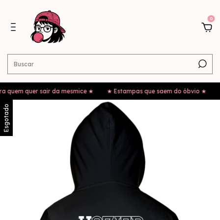
0
m quer sair da mesmice ★
★ Estampas que saem do óbvio ★
★ Para
Esgotado